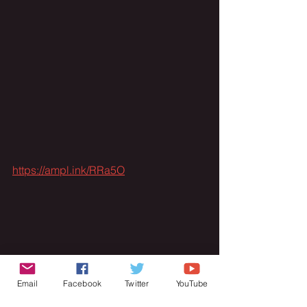
https://ampl.ink/RRa5O
Email
Facebook
Twitter
YouTube